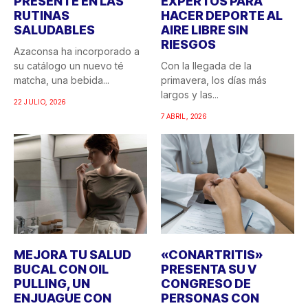
PRESENTE EN LAS
EXPERTOS PARA
RUTINAS
HACER DEPORTE AL
SALUDABLES
AIRE LIBRE SIN
RIESGOS
Azaconsa ha incorporado a
su catálogo un nuevo té
Con la llegada de la
matcha, una bebida...
primavera, los días más
largos y las...
22 JULIO, 2026
7 ABRIL, 2026
MEJORA TU SALUD
«CONARTRITIS»
BUCAL CON OIL
PRESENTA SU V
PULLING, UN
CONGRESO DE
ENJUAGUE CON
PERSONAS CON