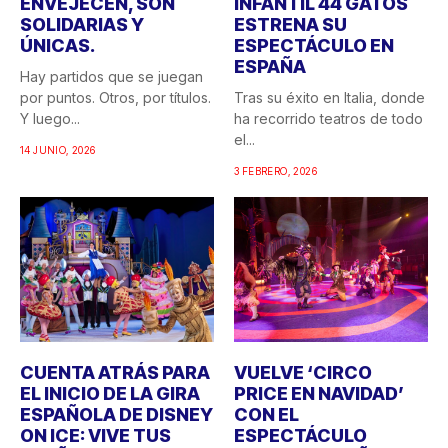
ENVEJECEN, SON
INFANTIL 44 GATOS
SOLIDARIAS Y
ESTRENA SU
ÚNICAS.
ESPECTÁCULO EN
ESPAÑA
Hay partidos que se juegan
por puntos. Otros, por títulos.
Tras su éxito en Italia, donde
Y luego...
ha recorrido teatros de todo
el...
14 JUNIO, 2026
3 FEBRERO, 2026
CUENTA ATRÁS PARA
VUELVE ‘CIRCO
EL INICIO DE LA GIRA
PRICE EN NAVIDAD’
ESPAÑOLA DE DISNEY
CON EL
ON ICE: VIVE TUS
ESPECTÁCULO