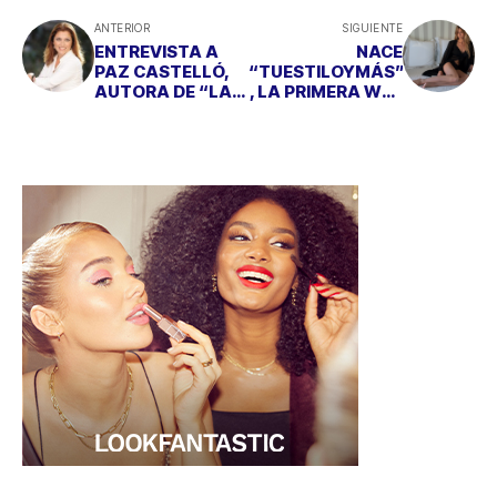
ANTERIOR
SIGUIENTE
ENTREVISTA A
NACE
PAZ CASTELLÓ,
“TUESTILOYMÁS”
AUTORA DE “LA
, LA PRIMERA WEB
MUERTE DEL 9”
DE ALTA
LENCERÍA A
MEDIDA