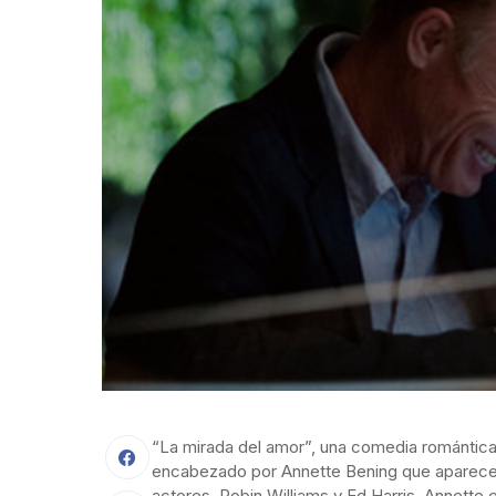
“La mirada del amor”, una comedia romántica d
encabezado por Annette Bening que aparec
actores, Robin Williams y Ed Harris. Annette