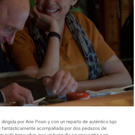
irigida por Arie Posin y con un reparto de auténtico lujo
e fantásticamente acompañada por dos pedazos de
 enviudó hace años que un buen día se encuentra a un