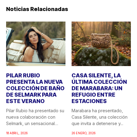
Noticias Relacionadas
PILAR RUBIO
CASA SILENTE, LA
PRESENTA LA NUEVA
ÚLTIMA COLECCIÓN
COLECCIÓN DE BAÑO
DE MARABARA: UN
DE SELMARK PARA
REFUGIO ENTRE
ESTE VERANO
ESTACIONES
Pilar Rubio ha presentado su
Marabara ha presentado,
nueva colaboración con
Casa Silente, una colección
Selmark, un sensacional
que invita a detenerse y...
doble...
18 ABRIL, 2026
26 ENERO, 2026