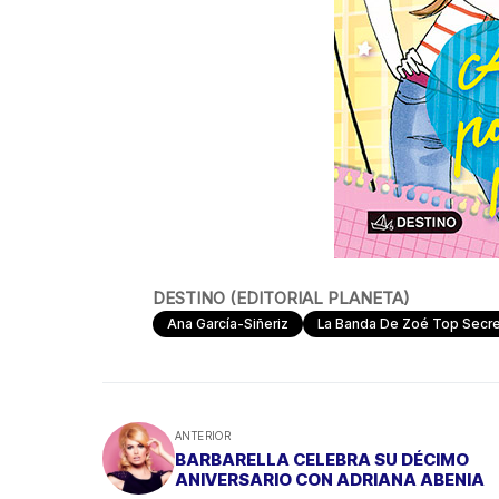
DESTINO (EDITORIAL PLANETA)
Ana García-Siñeriz
La Banda De Zoé Top Secre
ANTERIOR
BARBARELLA CELEBRA SU DÉCIMO
ANIVERSARIO CON ADRIANA ABENIA