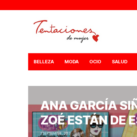
BELLEZA
MODA
OCIO
SALUD
ANA GARCÍA SIÑ
ZOÉ ESTÁN DE 
2 SEPTIEMBRE, 2013