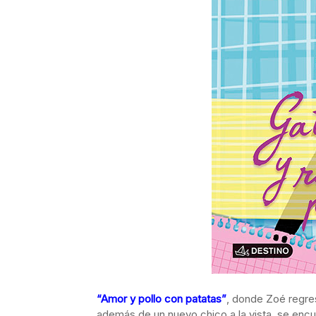
“Amor y pollo con patatas”
, donde Zoé regres
además de un nuevo chico a la vista, se encu