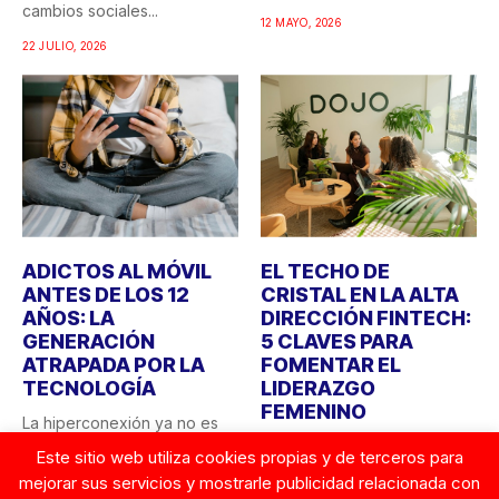
cambios sociales...
12 MAYO, 2026
22 JULIO, 2026
ADICTOS AL MÓVIL
EL TECHO DE
ANTES DE LOS 12
CRISTAL EN LA ALTA
AÑOS: LA
DIRECCIÓN FINTECH:
GENERACIÓN
5 CLAVES PARA
ATRAPADA POR LA
FOMENTAR EL
TECNOLOGÍA
LIDERAZGO
FEMENINO
La hiperconexión ya no es
una tendencia, sino una
La VIII Edición Fintech
Este sitio web utiliza cookies propias y de terceros para
realidad que empieza...
Women Network elaborado
mejorar sus servicios y mostrarle publicidad relacionada con
por la Fundación AEFI pone...