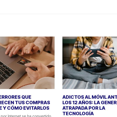
 ERRORES QUE
ADICTOS AL MÓVIL AN
RECEN TUS COMPRAS
LOS 12 AÑOS: LA GENE
E Y CÓMO EVITARLOS
ATRAPADA POR LA
TECNOLOGÍA
por Internet se ha convertido