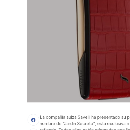
La compañía suiza Savelli ha presentado su p
nombre de “Jardin Secreto”, esta exclusiva 
refinada. Todos ellos están adornados con lla