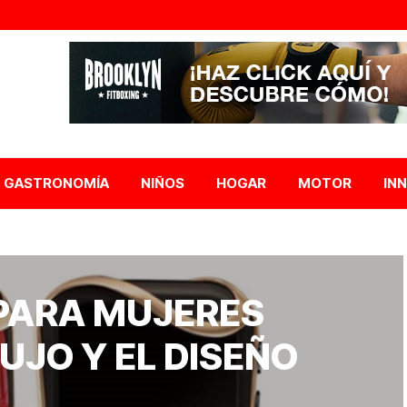
GASTRONOMÍA
NIÑOS
HOGAR
MOTOR
IN
PARA MUJERES
UJO Y EL DISEÑO