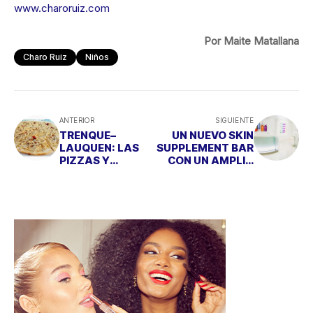
www.charoruiz.com
Por Maite Matallana
Charo Ruiz
Niños
ANTERIOR
SIGUIENTE
TRENQUE–
UN NUEVO SKIN
LAUQUEN: LAS
SUPPLEMENT BAR
PIZZAS Y
CON UN AMPLIO
EMPANADAS MÁS
MENÚ PARA LA
RICAS DE MADRID
PIEL DE ELLOS