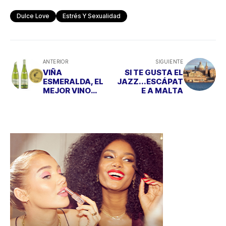
Dulce Love
Estrés Y Sexualidad
ANTERIOR
SIGUIENTE
VIÑA
SI TE GUSTA EL
ESMERALDA, EL
JAZZ...ESCÁPAT
MEJOR VINO
E A MALTA
SEGÚN LOS
PALADARES
FEMENINOS MÁS
EXPERTOS