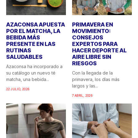
AZACONSA APUESTA
PRIMAVERA EN
POR EL MATCHA, LA
MOVIMIENTO:
BEBIDA MÁS
CONSEJOS
PRESENTE EN LAS
EXPERTOS PARA
RUTINAS
HACER DEPORTE AL
SALUDABLES
AIRE LIBRE SIN
RIESGOS
Azaconsa ha incorporado a
su catálogo un nuevo té
Con la llegada de la
matcha, una bebida...
primavera, los días más
largos y las...
22 JULIO, 2026
7 ABRIL, 2026