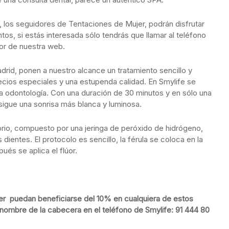
, los seguidores de Tentaciones de Mujer, podrán disfrutar
s, si estás interesada sólo tendrás que llamar al teléfono
or de nuestra web.
drid, ponen a nuestro alcance un tratamiento sencillo y
recios especiales y una estupenda calidad. En Smylife se
e la odontología. Con una duración de 30 minutos y en sólo una
igue una sonrisa más blanca y luminosa.
orio, compuesto por una jeringa de peróxido de hidrógeno,
os dientes. El protocolo es sencillo, la férula se coloca en la
és se aplica el flúor.
er puedan beneficiarse del 10% en cualquiera de estos
l nombre de la cabecera en el teléfono de Smylife: 91 444 80