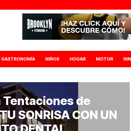
GASTRONOMÍA
NIÑOS
HOGAR
MOTOR
IN
 Tentaciones de
 TU SONRISA CON UN
TO DENTAL