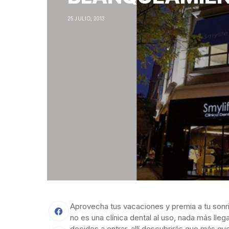
25 JULIO, 2013
Aprovecha tus vacaciones y premia a tu sonri
no es una clínica dental al uso, nada más ll
decides a entrar, allí descubrirás que más qu