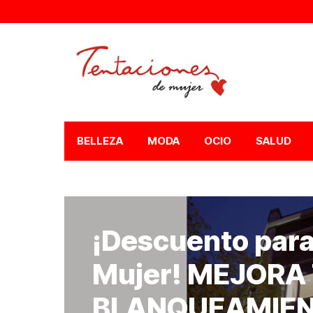
BELLEZA
MODA
OCIO
SALUD
¡Descuento para
Mujer! MEJORA
BLANQUEAMIEN