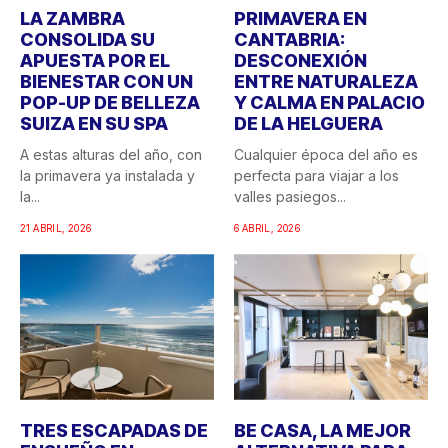
LA ZAMBRA
PRIMAVERA EN
CONSOLIDA SU
CANTABRIA:
APUESTA POR EL
DESCONEXIÓN
BIENESTAR CON UN
ENTRE NATURALEZA
POP-UP DE BELLEZA
Y CALMA EN PALACIO
SUIZA EN SU SPA
DE LA HELGUERA
A estas alturas del año, con
Cualquier época del año es
la primavera ya instalada y
perfecta para viajar a los
la...
valles pasiegos...
21 ABRIL, 2026
6 ABRIL, 2026
TRES ESCAPADAS DE
BE CASA, LA MEJOR