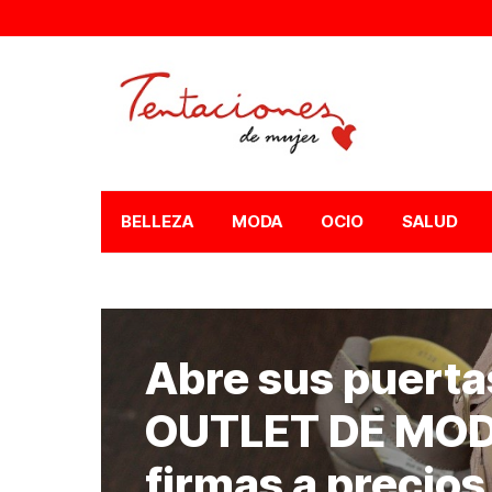
BELLEZA
MODA
OCIO
SALUD
Abre sus puert
OUTLET DE MOD
firmas a precios 