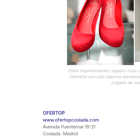
Estos impresionantes zapatos rojos 
Valentino son sólo algunos ejemplos
colgado de sus 
OFERTOP
www.ofertopcoslada.com
Avenida Fuentemar 19-21
Coslada. Madrid