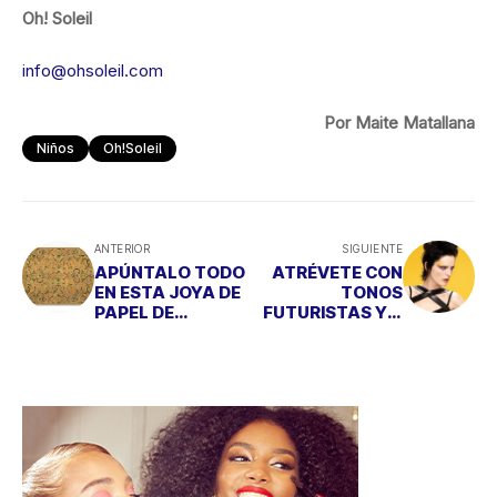
Oh! Soleil
info@ohsoleil.com
Por Maite Matallana
Niños
Oh!soleil
ANTERIOR
SIGUIENTE
APÚNTALO TODO
ATRÉVETE CON
EN ESTA JOYA DE
TONOS
PAPEL DE
FUTURISTAS Y...
PAPERBLANKS
QUE TE MIREN