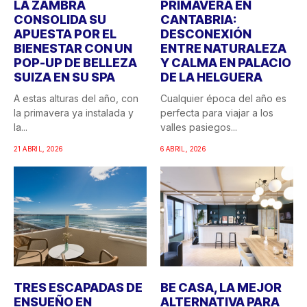
LA ZAMBRA
PRIMAVERA EN
CONSOLIDA SU
CANTABRIA:
APUESTA POR EL
DESCONEXIÓN
BIENESTAR CON UN
ENTRE NATURALEZA
POP-UP DE BELLEZA
Y CALMA EN PALACIO
SUIZA EN SU SPA
DE LA HELGUERA
A estas alturas del año, con
Cualquier época del año es
la primavera ya instalada y
perfecta para viajar a los
la...
valles pasiegos...
21 ABRIL, 2026
6 ABRIL, 2026
TRES ESCAPADAS DE
BE CASA, LA MEJOR
ENSUEÑO EN
ALTERNATIVA PARA