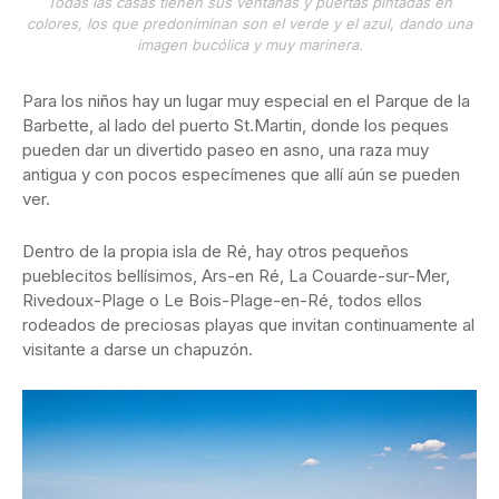
Todas las casas tienen sus ventanas y puertas pintadas en
colores, los que predoniminan son el verde y el azul, dando una
imagen bucólica y muy marinera.
Para los niños hay un lugar muy especial en el Parque de la
Barbette, al lado del puerto St.Martin, donde los peques
pueden dar un divertido paseo en asno, una raza muy
antigua y con pocos especímenes que allí aún se pueden
ver.
Dentro de la propia isla de Ré, hay otros pequeños
pueblecitos bellísimos, Ars-en Ré, La Couarde-sur-Mer,
Rivedoux-Plage o Le Bois-Plage-en-Ré, todos ellos
rodeados de preciosas playas que invitan continuamente al
visitante a darse un chapuzón.