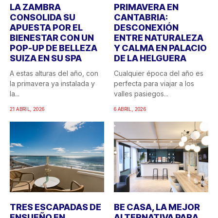
LA ZAMBRA
PRIMAVERA EN
CONSOLIDA SU
CANTABRIA:
APUESTA POR EL
DESCONEXIÓN
BIENESTAR CON UN
ENTRE NATURALEZA
POP-UP DE BELLEZA
Y CALMA EN PALACIO
SUIZA EN SU SPA
DE LA HELGUERA
A estas alturas del año, con
Cualquier época del año es
la primavera ya instalada y
perfecta para viajar a los
la...
valles pasiegos...
21 ABRIL, 2026
6 ABRIL, 2026
TRES ESCAPADAS DE
BE CASA, LA MEJOR
ENSUEÑO EN
ALTERNATIVA PARA