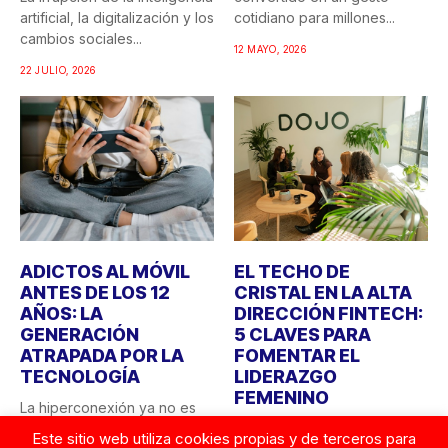
artificial, la digitalización y los
cotidiano para millones...
cambios sociales...
12 MAYO, 2026
22 JULIO, 2026
ADICTOS AL MÓVIL
EL TECHO DE
ANTES DE LOS 12
CRISTAL EN LA ALTA
AÑOS: LA
DIRECCIÓN FINTECH:
GENERACIÓN
5 CLAVES PARA
ATRAPADA POR LA
FOMENTAR EL
TECNOLOGÍA
LIDERAZGO
FEMENINO
La hiperconexión ya no es
una tendencia, sino una
La VIII Edición Fintech
Este sitio web utiliza cookies propias y de terceros para