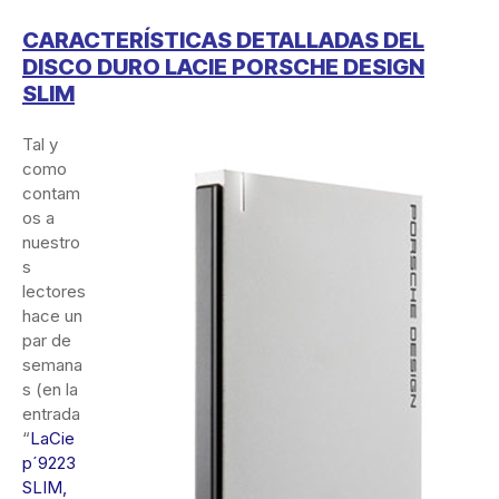
CARACTERÍSTICAS DETALLADAS DEL
DISCO DURO LACIE PORSCHE DESIGN
SLIM
Tal y
como
contam
os a
nuestro
s
lectores
hace un
par de
semana
s (en la
entrada
“
LaCie
p´9223
SLIM,