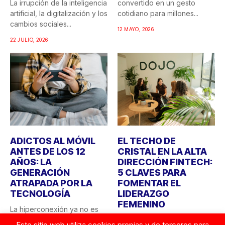
La irrupción de la inteligencia
convertido en un gesto
artificial, la digitalización y los
cotidiano para millones...
cambios sociales...
12 MAYO, 2026
22 JULIO, 2026
ADICTOS AL MÓVIL
EL TECHO DE
ANTES DE LOS 12
CRISTAL EN LA ALTA
AÑOS: LA
DIRECCIÓN FINTECH:
GENERACIÓN
5 CLAVES PARA
ATRAPADA POR LA
FOMENTAR EL
TECNOLOGÍA
LIDERAZGO
FEMENINO
La hiperconexión ya no es
una tendencia, sino una
La VIII Edición Fintech
Este sitio web utiliza cookies propias y de terceros para