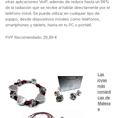
otras aplicaciones VoIP, además de reducir hasta un 96%
de la radiación que se recibe al hablar directamente por el
teléfono móvil. Se puede utilizar en cualquier tipo de
equipo, desde dispositivos móviles como teléfonos,
smartphones y tablets, hasta en tu PC o portátil.
PVP Recomendado: 29,99 €
Las
joyas
más
románti
cas de
Maless
e