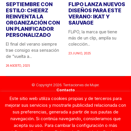
SEPTIEMBRE CON
FLIPO LANZA NUEVOS
ESTILO: CHEERZ
DISEÑOS PARA ESTE
REINVENTA LA
VERANO: IKAT Y
ORGANIZACIÓN CON
SAUVAGE
UN PLANIFICADOR
FLiPO, la marca que tiene
PERSONALIZADO
más de un clip, amplía su
El final del verano siempre
colección...
trae consigo esa sensación
23 JUNIO, 2025
de “vuelta a...
26 AGOSTO, 2025
© Copyright 2026. Tentaciones de Mujer.
Contacto
Este sitio web utiliza cookies propias y de terceros para
mejorar sus servicios y mostrarle publicidad relacionada con
sus preferencias, generada a partir de sus pautas de
navegación. Si continúa navegando, consideramos que
acepta su uso. Para cambiar la configuración o más