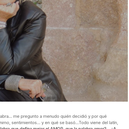
palabra… me pregunto a menudo quién decidió y por qué
imo, sentimientos… y en qué se basó…Todo viene del latín,
labra que defina mejor el AMOR, que la palabra amor?… ¿A