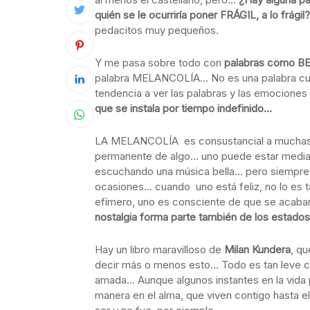
quién se le ocurriría poner FRÁGIL, a lo frágil
pedacitos muy pequeños.
Y me pasa sobre todo con
palabras como BEL
palabra MELANCOLÍA… No es una palabra cual
tendencia a ver las palabras y las emocione
que se instala por tiempo indefinido…
LA MELANCOLÍA es consustancial a muchas p
permanente de algo… uno puede estar mediana
escuchando una música bella… pero siempre
ocasiones… cuando uno está feliz, no lo es 
efímero, uno es consciente de que se acabará
nostalgia forma parte también de los estado
Hay un libro maravilloso de
Milan Kundera
, qu
decir más o menos esto… Todo es tan leve c
amada… Aunque algunos instantes en la vida p
manera en el alma, que viven contigo hasta e