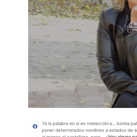
Ya la palabra en sí es melancólica… bonita 
poner determinados nombres a estados de án
al menos el castellano, pero…
¿Hay alguna pa