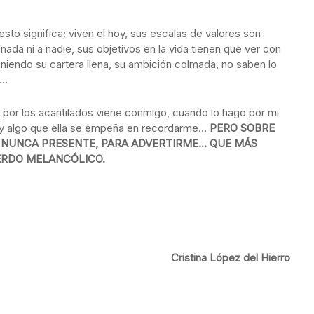
to significa; viven el hoy, sus escalas de valores son
ada ni a nadie, sus objetivos en la vida tienen que ver con
 teniendo su cartera llena, su ambición colmada, no saben lo
r…
 por los acantilados viene conmigo, cuando lo hago por mi
ay algo que ella se empeña en recordarme…
PERO SOBRE
 NUNCA PRESENTE, PARA ADVERTIRME… QUE MÁS
ERDO MELANCÓLICO.
Cristina López del Hierro