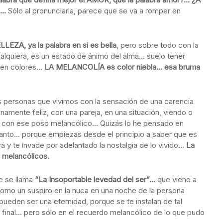
?…
Sólo al pronunciarla, parece que se va a romper en
LEZA, ya la palabra en si es bella
, pero sobre todo con la
quiera, es un estado de ánimo del alma… suelo tener
s en colores…
LA MELANCOLÍA es color niebla… esa bruma
ersonas que vivimos con la sensación de una carencia
mente feliz, con una pareja, en una situación, viendo o
 con ese poso melancólico… Quizás lo he pensado en
tanto… porque empiezas desde el principio a saber que es
 y te invade por adelantado la nostalgia de lo vivido…
La
s melancólicos.
e se llama
“La Insoportable levedad del ser”…
que viene a
omo un suspiro en la nuca en una noche de la persona
ueden ser una eternidad, porque se te instalan de tal
l final… pero sólo en el recuerdo melancólico de lo que pudo