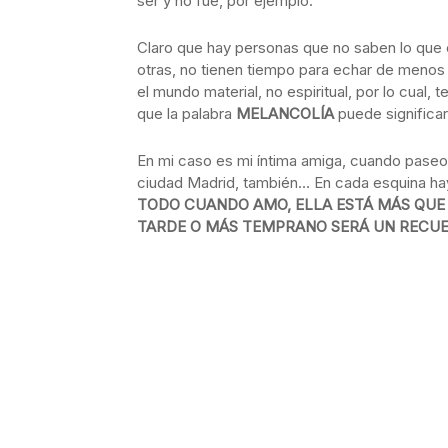
ser y no fue, por ejemplo.
Claro que hay personas que no saben lo que es
otras, no tienen tiempo para echar de menos n
el mundo material, no espiritual, por lo cual,
que la palabra
MELANCOLÍA
puede significa
En mi caso es mi íntima amiga, cuando paseo
ciudad Madrid, también… En cada esquina h
TODO CUANDO AMO, ELLA ESTÁ MÁS QUE
TARDE O MÁS TEMPRANO SERÁ UN RECU