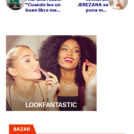
"Cuando leo un
JEREZANA se
buen libro me
pone muy
entran unas
flamenca para el
ganas terribles
catálogo de
de escribir"
KÁHYRA
BAZAR