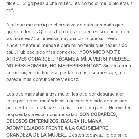
dice… “Si golpeas a una mujer… es como si me lo hicieras a
mí”.
A mí que me explique el creativo de esta campaña que
quieren decir. ¿Que los hombres se sienten solidarios con
las mujeres? La inmensa mayoría claro que si… Pero
sinceramente el mensaje para mí no tenía que haber sido
así… Hubiese sido más correcto…
“CONMIGO NO TE
ATREVES COBARDE… PÉGAME A MÍ, A VER SI PUEDES…
NO ERES HOMBRE, NO ME REPRESENTAS”
. Sinceramente
como mujer, me hubiese gustado más ese mensaje, me
parece más contundente y eficaz.
Los que maltratan a una mujer, los que por desgracia en
este país están matándolas, una hubiese sido demasiado,
pero esto va, cada vez a más… Los por qués… No existen
respuestas a esta monstruosidad,
SON COBARDES,
CELOSOS ENFERMIZOS, BASURA HUMANA,
ACOMPLEJADOS FRENTE A LA CASI SIEMPRE
GRANDEZA DE LA MUJER…
Existen todavía… lo de si no