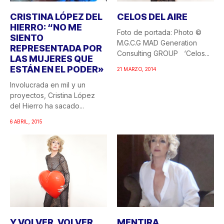
CRISTINA LÓPEZ DEL
CELOS DEL AIRE
HIERRO: “NO ME
Foto de portada: Photo ©
SIENTO
M.G.C.G MAD Generation
REPRESENTADA POR
Consulting GROUP ‘Celos...
LAS MUJERES QUE
ESTÁN EN EL PODER»
21 MARZO, 2014
Involucrada en mil y un
proyectos, Cristina López
del Hierro ha sacado...
6 ABRIL, 2015
Y VOLVER, VOLVER,
MENTIRA