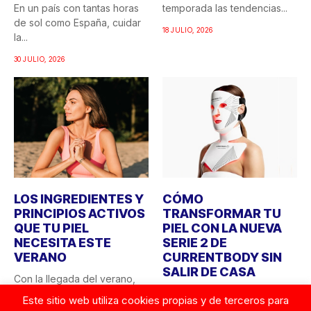
En un país con tantas horas
temporada las tendencias...
de sol como España, cuidar
18 JULIO, 2026
la...
30 JULIO, 2026
LOS INGREDIENTES Y
CÓMO
PRINCIPIOS ACTIVOS
TRANSFORMAR TU
QUE TU PIEL
PIEL CON LA NUEVA
NECESITA ESTE
SERIE 2 DE
VERANO
CURRENTBODY SIN
SALIR DE CASA
Con la llegada del verano,
las necesidades de la piel
¿Quién no ha soñado alguna
Este sitio web utiliza cookies propias y de terceros para
cambian. La...
vez con tener acceso a los