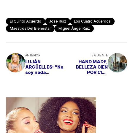
El Quinto Acuerdo
José Ruiz
Los Cuatro Acuerdos
Maestros Del Bienestar
Miguel Ángel Ruiz
ANTERIOR
SIGUIENTE
LUJÁN
HAND MADE,
ARGÜELLES: “No
BELLEZA CIEN
soy nada
POR CIEN
partidaria de la
NATURAL
cirugía estética;
uno tiene que
aceptarse tal y
como es”