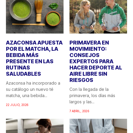
AZACONSA APUESTA
PRIMAVERA EN
POR EL MATCHA, LA
MOVIMIENTO:
BEBIDA MÁS
CONSEJOS
PRESENTE EN LAS
EXPERTOS PARA
RUTINAS
HACER DEPORTE AL
SALUDABLES
AIRE LIBRE SIN
RIESGOS
Azaconsa ha incorporado a
su catálogo un nuevo té
Con la llegada de la
matcha, una bebida...
primavera, los días más
largos y las...
22 JULIO, 2026
7 ABRIL, 2026