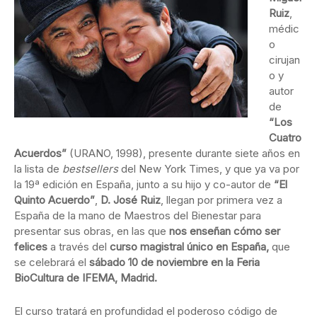
Ruiz
,
médic
o
cirujan
o y
autor
de
“Los
Cuatro
Acuerdos”
(URANO, 1998), presente durante siete años en
la lista de
bestsellers
del New York Times, y que ya va por
la 19ª edición en España, junto a su hijo y co-autor de
“El
Quinto Acuerdo”
,
D. José Ruiz
, llegan por primera vez a
España de la mano de Maestros del Bienestar para
presentar sus obras, en las que
nos enseñan cómo ser
felices
a través del
curso magistral único en España,
que
se celebrará el
sábado 10 de noviembre en la Feria
BioCultura de IFEMA, Madrid.
El curso tratará en profundidad el poderoso código de