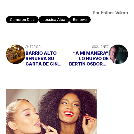
Por Esther Valero
Cameron Diaz
Jessica Alba
Rimowa
ANTERIOR
SIGUIENTE
BARRIO ALTO
“A MI MANERA”
RENUEVA SU
LO NUEVO DE
CARTA DE GIN
BERTÍN OSBORNE
TONICS para
CON FINES
celebrar su
SOLIDARIOS
décimo
aniversario