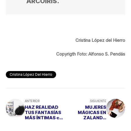
ARCOÍRIS.
Cristina López del Hierro
Copyrigth Foto: Alfonso S. Pendás
Cristina López Del Hierro
ANTERIOR
SIGUIENTE
HAZ REALIDAD
MUJERES
TUS FANTASÍAS
MÁGICAS EN
MÁS ÍNTIMAS con
ZALANDO
el Anillo-Pluma de
COLLECTION
Control