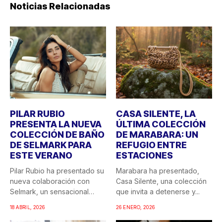
Noticias Relacionadas
PILAR RUBIO
CASA SILENTE, LA
PRESENTA LA NUEVA
ÚLTIMA COLECCIÓN
COLECCIÓN DE BAÑO
DE MARABARA: UN
DE SELMARK PARA
REFUGIO ENTRE
ESTE VERANO
ESTACIONES
Pilar Rubio ha presentado su
Marabara ha presentado,
nueva colaboración con
Casa Silente, una colección
Selmark, un sensacional
que invita a detenerse y...
doble...
18 ABRIL, 2026
26 ENERO, 2026