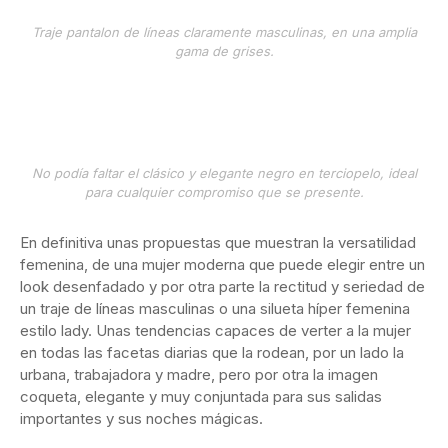
Traje pantalon de líneas claramente masculinas, en una amplia
gama de grises.
No podía faltar el clásico y elegante negro en terciopelo, ideal
para cualquier compromiso que se presente.
En definitiva unas propuestas que muestran la versatilidad
femenina, de una mujer moderna que puede elegir entre un
look desenfadado y por otra parte la rectitud y seriedad de
un traje de líneas masculinas o una silueta híper femenina
estilo lady. Unas tendencias capaces de verter a la mujer
en todas las facetas diarias que la rodean, por un lado la
urbana, trabajadora y madre, pero por otra la imagen
coqueta, elegante y muy conjuntada para sus salidas
importantes y sus noches mágicas.