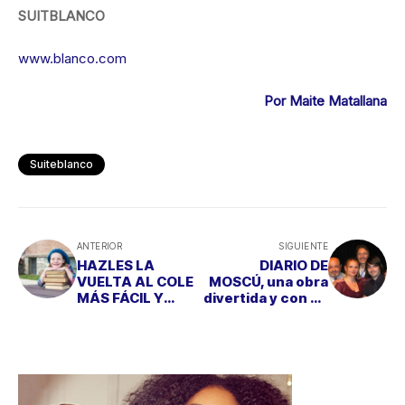
SUITBLANCO
www.blanco.com
Por Maite Matallana
Suiteblanco
ANTERIOR
SIGUIENTE
HAZLES LA
DIARIO DE
VUELTA AL COLE
MOSCÚ, una obra
MÁS FÁCIL Y
divertida y con un
DIVERTIDA
texto muy actual