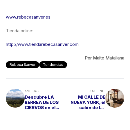
www.rebecasanver.es
Tienda online:
http://www.tiendarebecasanver.com
Por Maite Matallana
Rebeca Sanver
Tendencias
ANTERIOR
SIGUIENTE
Descubre LA
MI CALLE DE
BERREA DE LOS
NUEVA YORK, el
CIERVOS en el
salón de las
Parque Natural de
amantes de la
los Alcornocales
Ciudad de los
Rascacielos