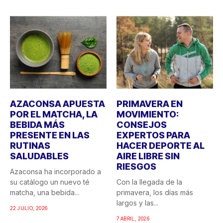
AZACONSA APUESTA
PRIMAVERA EN
POR EL MATCHA, LA
MOVIMIENTO:
BEBIDA MÁS
CONSEJOS
PRESENTE EN LAS
EXPERTOS PARA
RUTINAS
HACER DEPORTE AL
SALUDABLES
AIRE LIBRE SIN
RIESGOS
Azaconsa ha incorporado a
su catálogo un nuevo té
Con la llegada de la
matcha, una bebida...
primavera, los días más
largos y las...
22 JULIO, 2026
7 ABRIL, 2026