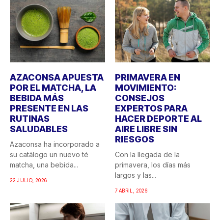
AZACONSA APUESTA
PRIMAVERA EN
POR EL MATCHA, LA
MOVIMIENTO:
BEBIDA MÁS
CONSEJOS
PRESENTE EN LAS
EXPERTOS PARA
RUTINAS
HACER DEPORTE AL
SALUDABLES
AIRE LIBRE SIN
RIESGOS
Azaconsa ha incorporado a
su catálogo un nuevo té
Con la llegada de la
matcha, una bebida...
primavera, los días más
largos y las...
22 JULIO, 2026
7 ABRIL, 2026