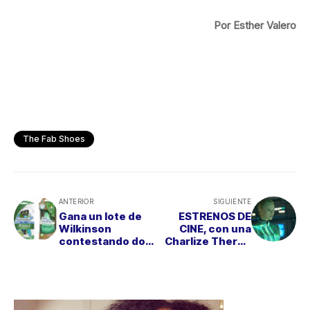
Por Esther Valero
The Fab Shoes
ANTERIOR
SIGUIENTE
Gana un lote de
ESTRENOS DE
Wilkinson
CINE, con una
contestando dos
Charlize Theron
sencillas
de ciencia ficción
preguntas