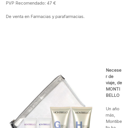
PVP Recomendado: 47 €
De venta en Farmacias y parafarmacias.
Necese
r de
viaje, de
MONTI
BELLO
Un año
más,
Montibe
llo ha