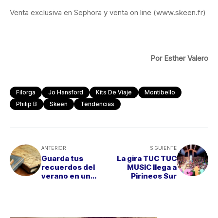
Venta exclusiva en Sephora y venta on line (www.skeen.fr)
Por Esther Valero
Filorga
Jo Hansford
Kits De Viaje
Montibello
Philip B
Skeen
Tendencias
ANTERIOR
SIGUIENTE
Guarda tus
La gira TUC TUC
recuerdos del
MUSIC llega a
verano en un
Pirineos Sur
DIARIO DE VIAJE