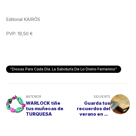
Editorial KAIRÓS
PVP: 19,50 €
“Diosas Para Cada Día. La Sabiduría De Lo Divino Femenino”
ANTERIOR
SIGUIENTE
WARLOCK tiñe
Guarda tus
tus muñecas de
recuerdos del
TURQUESA
verano en un
DIARIO DE VIAJE