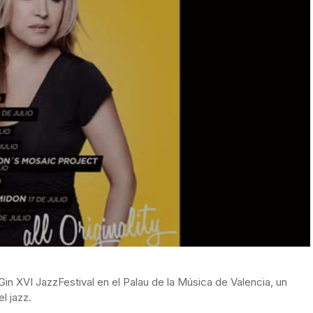
Gin XVI JazzFestival en el Palau de la Música de Valencia, un
l jazz.