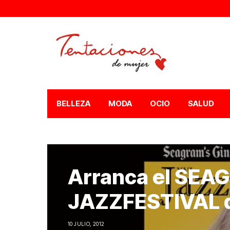
BELLEZA
MODA
OCIO
SALUD
Arranca el SEA
JAZZFESTIVAL d
10 JULIO, 2012