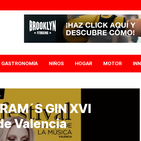
GASTRONOMÍA
NIÑOS
HOGAR
MOTOR
IN
GRAM´S GIN XVI
e Valencia