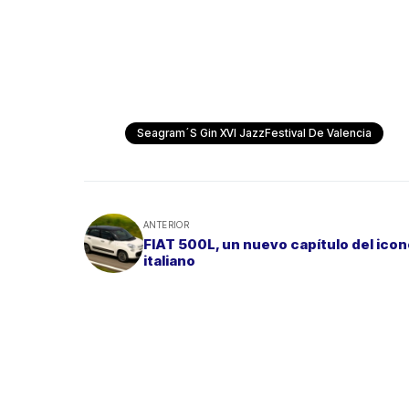
Seagram´s Gin XVI JazzFestival De Valencia
ANTERIOR
FIAT 500L, un nuevo capítulo del ico
italiano