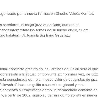
otagonizado por la nueva formación Chucho Valdés Quintet.
 anteriores, el mejor jazz valenciano, que estará
banda interpretará los temas de su nuevo disco, “Horn
rio habitual. . Actuará la Big Band Sedajazz
cional concierto gratuito en los Jardines del Palau será el que
podrá asistir a la actuación conjunta, por primera vez, de Lizz
t está considerada como un nuevo valor de vocalistas de jazz
ellowship” hace un guiño a sus raíces góspel y a su
don comenzó su trayectoria como un demandado cantante de
y, a partir de 2002, siguió su carrera como solista en nueva