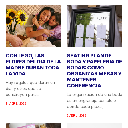
CON LEGO, LAS
SEATING PLAN DE
FLORES DEL DÍA DE LA
BODA Y PAPELERÍA DE
MADRE DURAN TODA
BODAS: CÓMO
LA VIDA
ORGANIZAR MESAS Y
MANTENER
Hay regalos que duran un
COHERENCIA
día, y otros que se
construyen para...
La organización de una boda
es un engranaje complejo
14 ABRIL, 2026
donde cada pieza,...
2 ABRIL, 2026