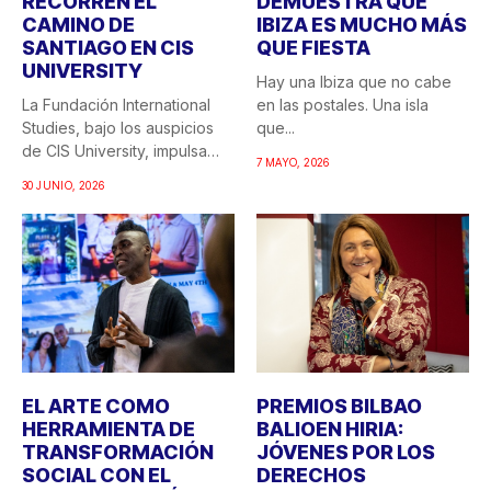
RECORREN EL
DEMUESTRA QUE
CAMINO DE
IBIZA ES MUCHO MÁS
SANTIAGO EN CIS
QUE FIESTA
UNIVERSITY
Hay una Ibiza que no cabe
La Fundación International
en las postales. Una isla
Studies, bajo los auspicios
que...
de CIS University, impulsa
7 MAYO, 2026
una...
30 JUNIO, 2026
EL ARTE COMO
PREMIOS BILBAO
HERRAMIENTA DE
BALIOEN HIRIA:
TRANSFORMACIÓN
JÓVENES POR LOS
SOCIAL CON EL
DERECHOS