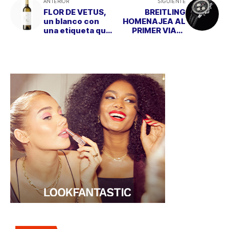
ANTERIOR
SIGUIENTE
FLOR DE VETUS,
BREITLING
un blanco con
HOMENAJEA AL
una etiqueta que
PRIMER VIAJE
avisa del
ESPACIAL
momento ideal de
consumo