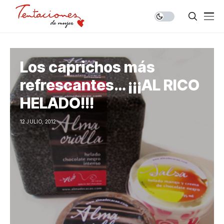
Los caprichos más
refrescantes… ¡¡¡AL RICO
HELADO!!!
12 JULIO, 2012