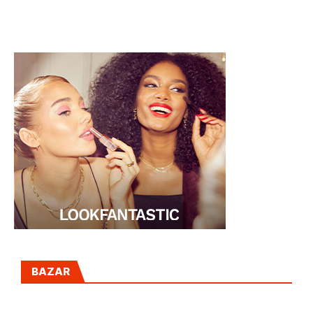
novios más
coquetos
BAZAR