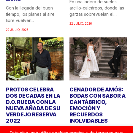
En una ladera de suelos
Con la llegada del buen
arcillo-calcáreos, donde las
tiempo, los planes al aire
garzas sobrevuelan el
libre vuelven...
recuerdo...
22 JULIO, 2026
22 JULIO, 2026
PROTOS CELEBRA
CENADOR DE AMÓS:
DOS DÉCADAS EN LA
BODAS CON SABOR A
D.O. RUEDA CON LA
CANTÁBRICO,
NUEVA AÑADA DE SU
EMOCIÓN Y
VERDEJO RESERVA
RECUERDOS
2022
INOLVIDABLES
Bodegas Protos celebra
Durante años, cuando
Este sitio web utiliza cookies propias y de terceros para