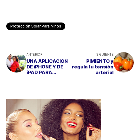
Protección Solar Para Niños
ANTERIOR
SIGUIENTE
UNA APLICACION
PIMIENTO y
DE iPHONE Y DE
regula tu tensión
iPAD PARA
arterial
DESCUBRIR TU
SONRISA MÁS
BLANCA