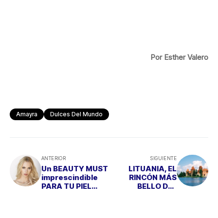
Por Esther Valero
Amayra
Dulces Del Mundo
ANTERIOR
SIGUIENTE
Un BEAUTY MUST
LITUANIA, EL
imprescindible
RINCÓN MÁS
PARA TU PIEL
BELLO DEL
este verano
BÁLTICO