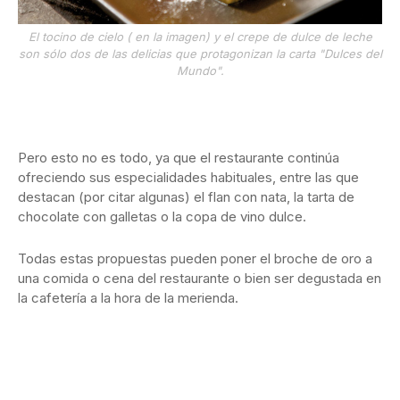
El tocino de cielo ( en la imagen) y el crepe de dulce de leche
son sólo dos de las delicias que protagonizan la carta "Dulces del
Mundo".
Pero esto no es todo, ya que el restaurante continúa
ofreciendo sus especialidades habituales, entre las que
destacan (por citar algunas) el flan con nata, la tarta de
chocolate con galletas o la copa de vino dulce.
Todas estas propuestas pueden poner el broche de oro a
una comida o cena del restaurante o bien ser degustada en
la cafetería a la hora de la merienda.