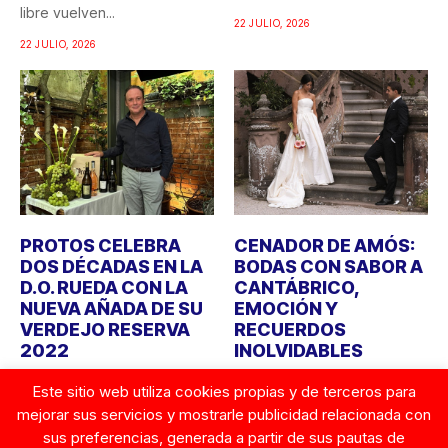
libre vuelven...
recuerdo...
22 JULIO, 2026
22 JULIO, 2026
PROTOS CELEBRA
CENADOR DE AMÓS:
DOS DÉCADAS EN LA
BODAS CON SABOR A
D.O. RUEDA CON LA
CANTÁBRICO,
NUEVA AÑADA DE SU
EMOCIÓN Y
VERDEJO RESERVA
RECUERDOS
2022
INOLVIDABLES
Bodegas Protos celebra
Durante años, cuando
Este sitio web utiliza cookies propias y de terceros para
este año el 20º aniversario
alguien imaginaba una boda,
mejorar sus servicios y mostrarle publicidad relacionada con
de su llegada a...
la atención se centraba en...
sus preferencias, generada a partir de sus pautas de