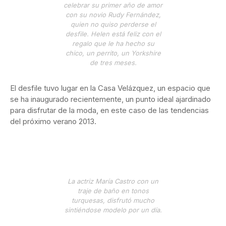
celebrar su primer año de amor
con su novio Rudy Fernández,
quien no quiso perderse el
desfile. Helen está feliz con el
regalo que le ha hecho su
chico, un perrito, un Yorkshire
de tres meses.
El desfile tuvo lugar en la Casa Velázquez, un espacio que
se ha inaugurado recientemente, un punto ideal ajardinado
para disfrutar de la moda, en este caso de las tendencias
del próximo verano 2013.
La actriz María Castro con un
traje de baño en tonos
turquesas, disfrutó mucho
sintiéndose modelo por un día.