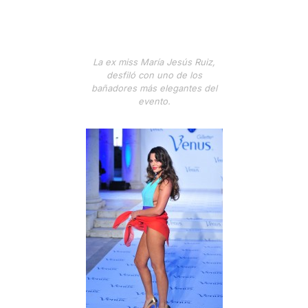
La ex miss María Jesús Ruiz,
desfiló con uno de los
bañadores más elegantes del
evento.