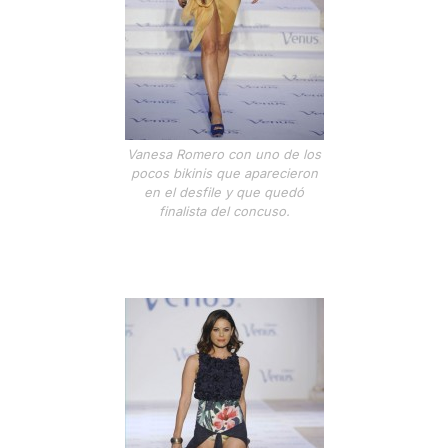
Vanesa Romero con uno de los
pocos bikinis que aparecieron
en el desfile y que quedó
finalista del concuso.