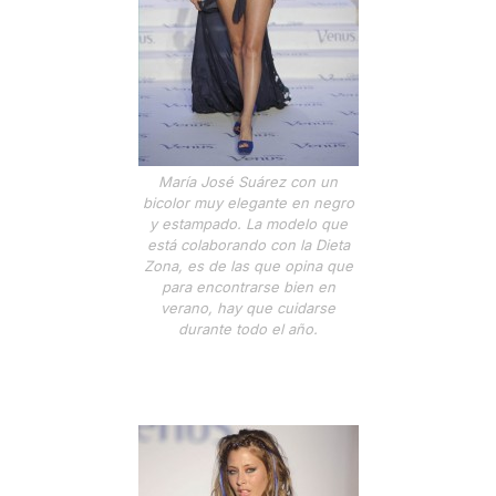
María José Suárez con un
bicolor muy elegante en negro
y estampado. La modelo que
está colaborando con la Dieta
Zona, es de las que opina que
para encontrarse bien en
verano, hay que cuidarse
durante todo el año.