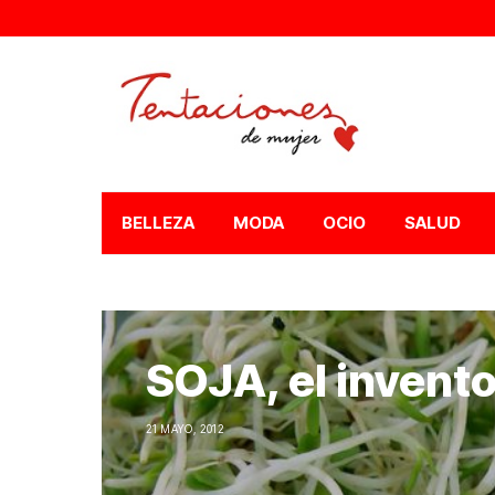
BELLEZA
MODA
OCIO
SALUD
SOJA, el invento
21 MAYO, 2012