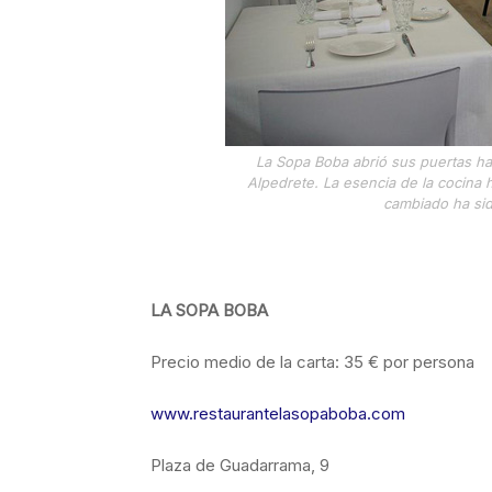
La Sopa Boba abrió sus puertas ha
Alpedrete. La esencia de la cocina 
cambiado ha sido
LA SOPA BOBA
Precio medio de la carta: 35 € por persona
www.restaurantelasopaboba.com
Plaza de Guadarrama, 9