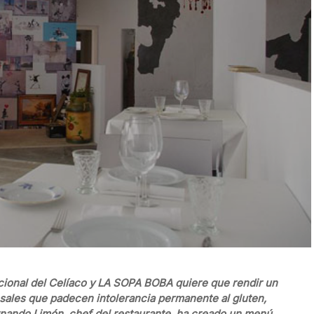
cional del Celíaco y LA SOPA BOBA quiere que rendir un
ales que padecen intolerancia permanente al gluten,
rnando Limón, chef del restaurante, ha creado un menú