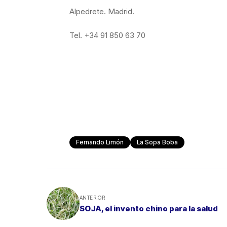
Alpedrete. Madrid.
Tel. +34 91 850 63 70
Fernando Limón
La Sopa Boba
ANTERIOR
SOJA, el invento chino para la salud