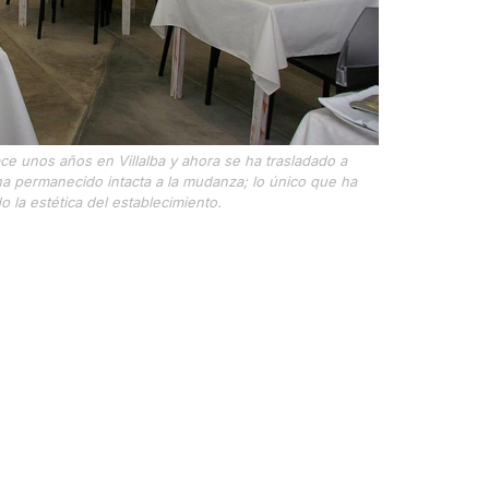
ce unos años en Villalba y ahora se ha trasladado a
ha permanecido intacta a la mudanza; lo único que ha
 la estética del establecimiento.