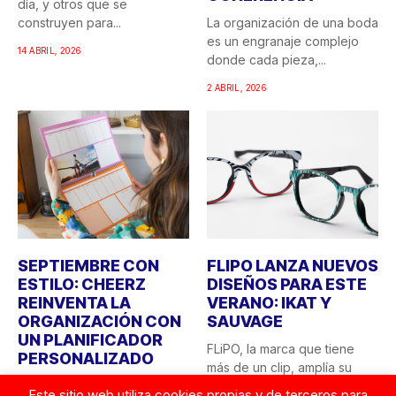
día, y otros que se
construyen para...
La organización de una boda
es un engranaje complejo
14 ABRIL, 2026
donde cada pieza,...
2 ABRIL, 2026
SEPTIEMBRE CON
FLIPO LANZA NUEVOS
ESTILO: CHEERZ
DISEÑOS PARA ESTE
REINVENTA LA
VERANO: IKAT Y
ORGANIZACIÓN CON
SAUVAGE
UN PLANIFICADOR
FLiPO, la marca que tiene
PERSONALIZADO
más de un clip, amplía su
El final del verano siempre
colección...
Este sitio web utiliza cookies propias y de terceros para