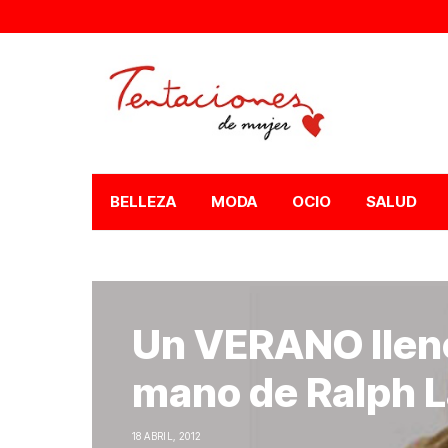
BELLEZA
MODA
OCIO
SALUD
Un VERANO llen
mano de Ralph 
18 ABRIL, 2012