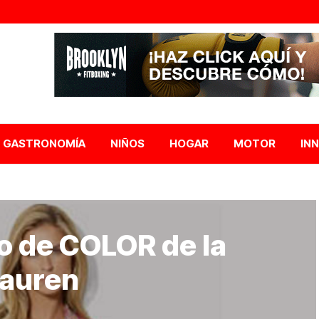
GASTRONOMÍA
NIÑOS
HOGAR
MOTOR
IN
o de COLOR de la
Lauren