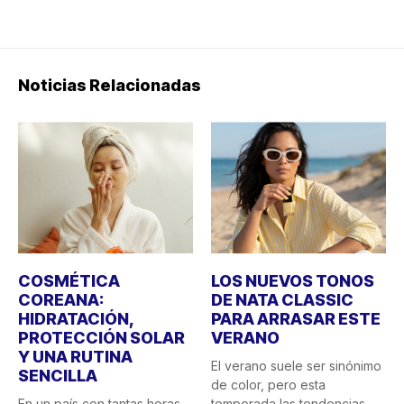
Noticias Relacionadas
COSMÉTICA
LOS NUEVOS TONOS
COREANA:
DE NATA CLASSIC
HIDRATACIÓN,
PARA ARRASAR ESTE
PROTECCIÓN SOLAR
VERANO
Y UNA RUTINA
El verano suele ser sinónimo
SENCILLA
de color, pero esta
En un país con tantas horas
temporada las tendencias...