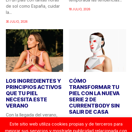
de sol como España, cuidar
18 JULIO, 2026
la...
30 JULIO, 2026
LOS INGREDIENTES Y
CÓMO
PRINCIPIOS ACTIVOS
TRANSFORMAR TU
QUE TU PIEL
PIEL CON LA NUEVA
NECESITA ESTE
SERIE 2 DE
VERANO
CURRENTBODY SIN
SALIR DE CASA
Con la llegada del verano,
las necesidades de la piel
¿Quién no ha soñado alguna
Este sitio web utiliza cookies propias y de terceros para
cambian. La...
vez con tener acceso a los
mejorar sus servicios y mostrarle publicidad relacionada con