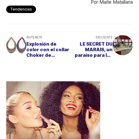
Por Maite Matallana
Tendencias
ANTERIOR
SIGUIENTE
Explosión de
LE SECRET DU
color con el collar
MARAIS, un
Choker de
paraíso para los
TANTREND
amantes de
perfumes únicos