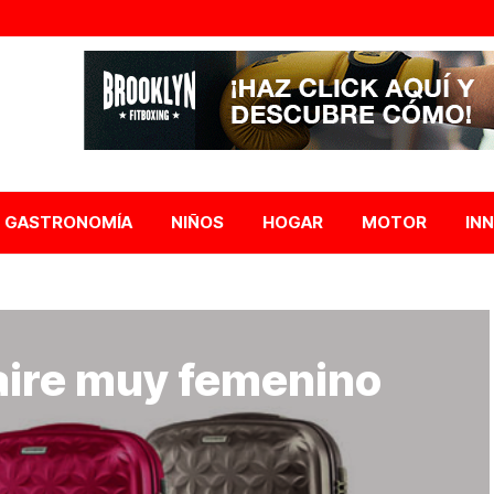
GASTRONOMÍA
NIÑOS
HOGAR
MOTOR
IN
aire muy femenino