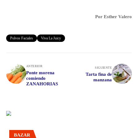
Por Esther Valero
Polvos Faciales
Viva La Juicy
ANTERIOR
SIGUIENTE
Ponte morena
Tarta fina de
comiendo
manzana
ZANAHORIAS
BAZAR