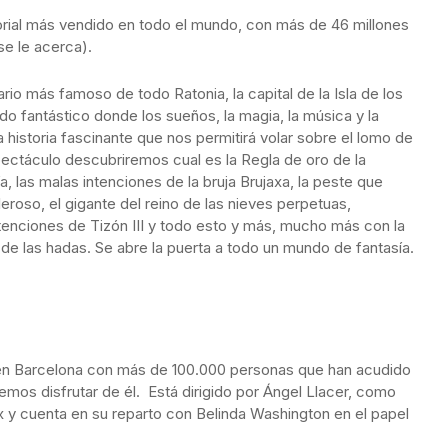
orial más vendido en todo el mundo, con más de 46 millones
se le acerca).
iario más famoso de todo Ratonia, la capital de la Isla de los
o fantástico donde los sueños, la magia, la música y la
 historia fascinante que nos permitirá volar sobre el lomo de
pectáculo descubriremos cual es la Regla de oro de la
, las malas intenciones de la bruja Brujaxa, la peste que
roso, el gigante del reino de las nieves perpetuas,
ntenciones de Tizón III y todo esto y más, mucho más con la
na de las hadas. Se abre la puerta a todo un mundo de fantasía.
 en Barcelona con más de 100.000 personas que han acudido
emos disfrutar de él. Está dirigido por Ángel Llacer, como
 y cuenta en su reparto con Belinda Washington en el papel