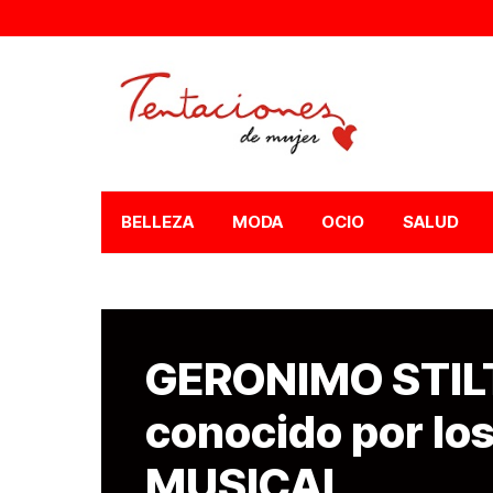
BELLEZA
MODA
OCIO
SALUD
GERONIMO STILT
conocido por lo
MUSICAL